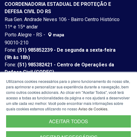
COORDENADORIA ESTADUAL DE PROTEÇÃO E
DEFESA CIVIL DO RS
Rua Gen. Andrade Neves 106 - Bairro Centro Histórico
11º e 15º andar
Porto Alegre - RS -
mapa
90010-210
Fone:
(51) 985852239 - De segunda a sexta-feira
(9h às 18h)
Fone:
(51) 985382421 - Centro de Operações da
Defesa Civil (CODEC)
Utilizamos cookies necessários para o pleno funcionamento do nosso site,
para aprimorar e personalizar sua experiência durante a navegação, bem
como outros cookies adicionais. Ao clicar em "Aceitar Todos", você terá
acesso a todas as funcionalidades da página e nos ajudará a desenvolver
um site cada vez melhor. Você pode encontrar mais informações sobre
quais cookies estamos utilizando no nosso
Aviso de Cookies
.
ACEITAR TODOS