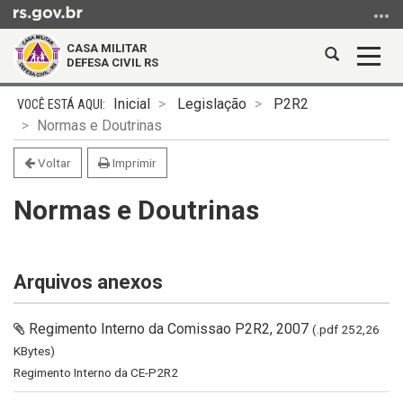
Ir
para
CASA MILITAR
o
Abrir
Alter
DEFESA CIVIL RS
conteúdo
a
a
Ir
Início
busca
nave
Inicial
Legislação
P2R2
para
do
Normas e Doutrinas
o
conteúdo
menu
Voltar
Imprimir
Ir
Normas e Doutrinas
para
a
busca
Arquivos anexos
Regimento Interno da Comissao P2R2, 2007
(.pdf 252,26
KBytes)
Regimento Interno da CE-P2R2